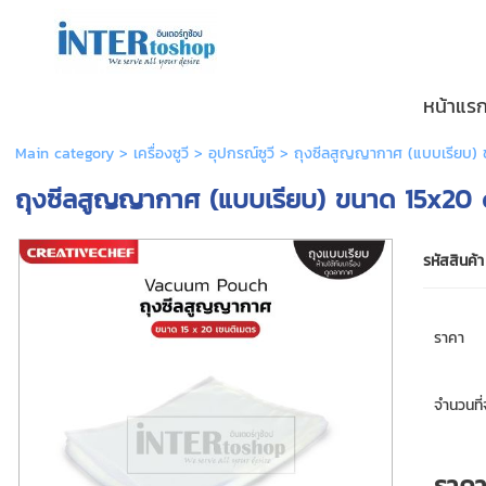
หน้าแร
Main category
>
เครื่องซูวี
>
อุปกรณ์ซูวี
> ถุงซีลสูญญากาศ (แบบเรียบ)
ถุงซีลสูญญากาศ (แบบเรียบ) ขนาด 15x20
รหัสสินค้า
ราคา
จำนวนที่จ
ราค