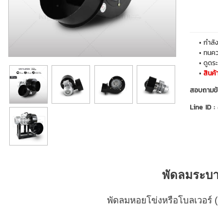
กำลั
ทนคว
ดูดร
สินค้
สอบถามข้
Line ID :
พัดลมระบาย
พัดลมหอยโข่งหรือโบลเวอร์ 