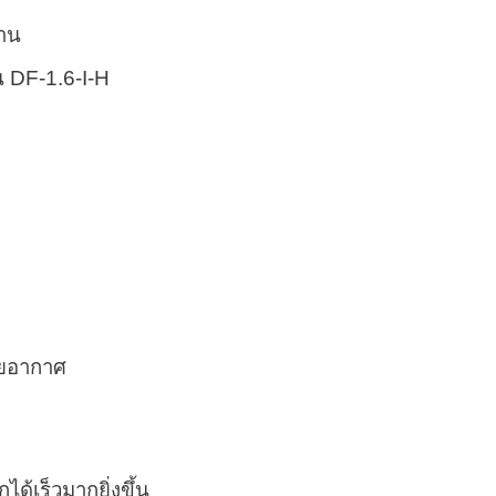
งาน
บายอากาศ
ด้เร็วมากยิ่งขึ้น