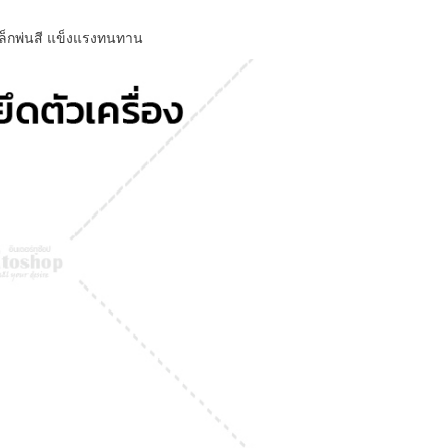
หล็กพ่นสี แข็งแรงทนทาน