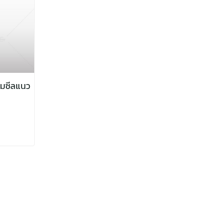
อมซีลแนว
ัม บรรจุเร็ว ช่วยลดแรงงานและเพิ่มความ
้ง ผงชา ผงกาแฟ สมุนไพร ใบชา เมล็ดธัญพืช
แม่นยำและช่วยเร่งกำลังการผลิต?
MG-30 ช่วย
ั่งผงสมุนไพร #เครื่องชั่งกาแฟชา #powder