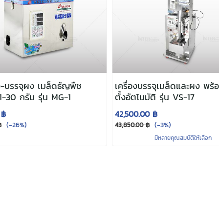
ั่ง-บรรจุผง เมล็ดธัญพืช
เครื่องบรรจุเมล็ดและผง พร้
-30 กรัม รุ่น MG-1
ตั้งอัตโนมัติ รุ่น VS-17
 ฿
42,500.00 ฿
(-26%)
(-3%)
฿
43,850.00 ฿
มีหลายคุณสมบัติให้เลือก
120 กรัม
กาแฟ ร้านชา ธุรกิจสมุนไพร และผู้ผลิตอาหารแห้งทุกรูปแบบ ชั่งแม่นยำ ±0.1–0.2 กร
แตนเลสเกรดดี
แข็งแรง ทำความสะอาดง่าย รองรับวัตถุดิบหลายประเภท เช่น ผงแป
ะปล่อยบรรจุอัตโนมัติ เหมาะกับผู้เริ่มต้นและโรงงานขนาดเล็ก
ต้องการเครื่องชั่งที่
ริง
ั่งอัตโนมัติ120กรัม #เครื่องชั่งเมล็ดธัญพืช #เครื่องบรรจุสำหรับSME #เครื่องช