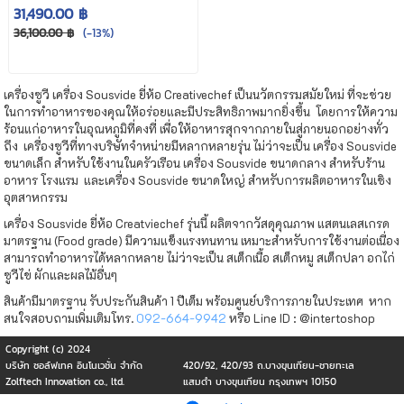
SV-2300
31,490.00 ฿
36,100.00 ฿
(-13%)
เครื่องซูวี เครื่อง Sousvide ยี่ห้อ Creativechef เป็นนวัตกรรมสมัยใหม่ ที่จะช่วย
ในการทำอาหารของคุณให้อร่อยและมีประสิทธิภาพมากยิ่งขึ้น โดยการให้ความ
ร้อนแก่อาหารในอุณหภูมิที่คงที่ เพื่อให้อาหารสุกจากภายในสู่ภายนอกอย่างทั่ว
ถึง เครื่องซูวีที่ทางบริษัทจำหน่ายมีหลากหลายรุ่น ไม่ว่าจะเป็น เครื่อง Sousvide
ขนาดเล็ก สำหรับใช้งานในครัวเรือน เครื่อง Sousvide ขนาดกลาง สำหรับร้าน
อาหาร โรงแรม และเครื่อง Sousvide ขนาดใหญ่ สำหรับการผลิตอาหารในเชิง
อุตสาหกรรม
เครื่อง Sousvide ยี่ห้อ Creatviechef รุ่นนี้ ผลิตจากวัสดุคุณภาพ แสตนเลสเกรด
มาตรฐาน (Food grade) มีความแข็งแรงทนทาน เหมาะสำหรับการใช้งานต่อเนื่อง
สามารถทำอาหารได้หลากหลาย ไม่ว่าจะเป็น สเต็กเนื้อ สเต็กหมู สเต็กปลา อกไก่
ซูวีไข่ ผักและผลไม้อื่นๆ
สินค้ามีมาตรฐาน รับประกันสินค้า 1 ปีเต็ม พร้อมศูนย์บริการภายในประเทศ หาก
สนใจสอบถามเพิ่มเติมโทร.
092-664-9942
หรือ Line ID : @intertoshop
Copyright (c) 2024
บริษัท ซอล์ฟเทค อินโนเวชั่น จำกัด
420/92, 420/93 ถ.บางขุนเทียน-ชายทะเล
Zolftech Innovation co., ltd.
แสมดำ บางขุนเทียน กรุงเทพฯ 10150