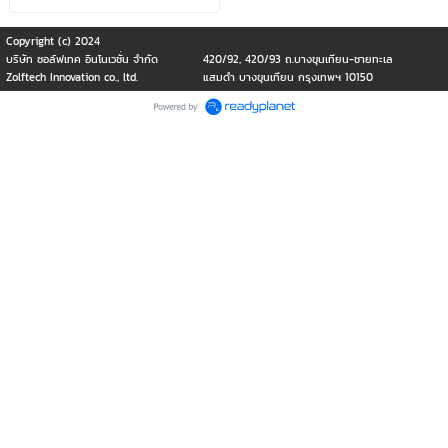
Copyright (c) 2024
บริษัท ซอล์ฟเทค อินโนเวชั่น จำกัด
420/92, 420/93 ถ.บางขุนเทียน-ชายทะเล
Zolftech Innovation co., ltd.
แสมดำ บางขุนเทียน กรุงเทพฯ 10150