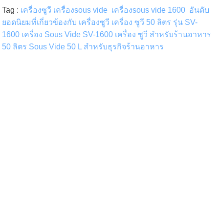
Tag :
เครื่องซูวี
เครื่องsous vide
เครื่องsous vide 1600
อันดับ
ยอดนิยมที่เกี่ยวข้องกับ เครื่องซูวี
เครื่อง ซูวี 50 ลิตร รุ่น SV-
1600 เครื่อง Sous Vide SV-1600 เครื่อง ซูวี สำหรับร้านอาหาร
50 ลิตร Sous Vide 50 L สำหรับธุรกิจร้านอาหาร
เพิ่มประสิทธิภาพการปรุงอาหารด้วยเครื่องซูวี 50 ลิตร รุ่น SV-1600 สำหรับร้าน
อาหารขนาดใหญ่ ในวงการร้านอาหาร การควบคุมคุณภาพและรสชาติของ
อาหารให้คงที่เป็นสิ่งสำคัญอย่างยิ่ง เครื่องซูวี (Sous Vide) รุ่น SV-1600 พร้อม
อ่างขนาด 25 ลิตร คือตัวช่วยที่สมบูรณ์แบบสำหรับร้านอาหารขนาดใหญ่ที่
ต้องการเพิ่มประสิทธิภาพการทำงานและยกระดับมาตรฐานของเมนูอาหารให้
เหนือกว่าคู่แข่ง เครื่องซูวี SV-1600 เหมาะกับ ร้านอาหารระดับกลางถึงใหญ่ที่
ต้องการรักษาคุณภาพของอาหารอย่างสม่ำเสมอ เชฟที่ต้องการลดระยะเวลา
ในการดูแลขั้นตอนการปรุง ธุรกิจที่ต้องการปรับปรุงระบบครัวให้ทันสมัยและมี
ประสิทธิภาพมากขึ้น หากคุณกำลังมองหาอุปกรณ์ช่วยเพิ่มประสิทธิภาพการทำ
อาหารให้ร้านของคุณ เครื่องซูวี SV-1600 พร้อมอ่าง 25 ลิตร คือตัวเลือกที่คุณ
ไม่ควรพลาด นี่คือการลงทุนที่ช่วยให้คุณสามารถสร้างสรรค์เมนูคุณภาพเยี่ยม
ได้อย่างง่ายดายและมีประสิทธิภาพสูงสุด
ซูวี สำหรับร้านอาหาร CreativeChef
SV-1600 Sous Vide Cooker Set | 50L High-Power Commercial Sous Vide
Powerful 2,300W sous vide machine with 50L capacity, precise temperature
control (±0.1°C), LCD display, and durable 25L tank — perfect for
restaurants and professional kitchens.
50L commercial sous vide
2,300W